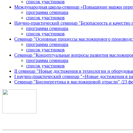
список участников
Международная школа-семинар «Повышение маржи перерабо
программа семинара
список участников
Научно-практический семинар "Безопасность и качество п
программа семинара
список участников
Семинар "Основные процессы масложирового производства:
программа семинара
список участников
Семинар "Концептуальные вопросы развития масложировой 
программа семинара
список участников
II семинар "Новые достижения в технологии и оборудован
I научно-практический семинар "«Новые достижения в раз
Семинар "Биоэнергетика в масложировой отрасли" /23 февр