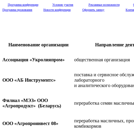
Программа конференции
Условия участия
Рекламные возможности
Программа проживания
Новости конференции
Оформить заявку
Конта
Наименование организации
Направление дея
Ассоциация «Укролияпром»
общественная организация
поставка и сервисное обслу
ООО «АБ Инструментс»
лабораторного
и аналитического оборудова
Филиал «МЭЗ» ООО
переработка семян масличны
«Агропродукт» (Беларусь)
переработка масличных, про
ООО «Агропроинвест 08»
комбикормов