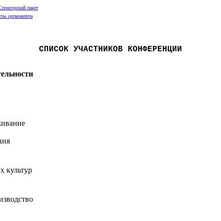
Спонсорский пакет
кты оргкомитета
СПИСОК УЧАСТНИКОВ КОНФЕРЕНЦИИ
тельности
живание
ния
х культур
изводство