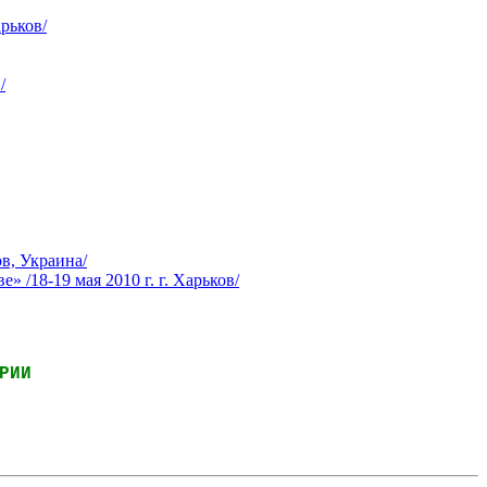
рьков/
/
в, Украина/
/18-19 мая 2010 г. г. Харьков/
РИИ