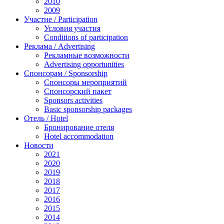
2010
2009
Участие / Рarticipation
Условия участия
Conditions of participation
Реклама / Advertising
Рекламные возможности
Advertising opportunities
Спонсорам / Sponsorship
Спонсоры мероприятий
Спонсорский пакет
Sponsors activities
Basic sponsorship packages
Отель / Hotel
Бронирование отеля
Hotel accommodation
Новости
2021
2020
2019
2018
2017
2016
2015
2014