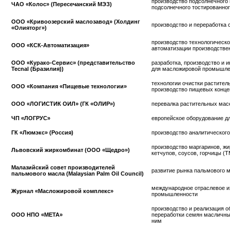
производство подсолнечного
ЧАО «Колос» (Пересечанский МЭЗ)
подсолнечного тостированно
ООО
«
Кривоозерский
масло
завод»
(Холдинг
производство и переработка
«
Олияторг
»
)
производство технологическо
ООО «КСК-Автоматизация»
автоматизации производстве
ООО «Курако-Сервис» (представительство
разработка, производство и 
Tecnal (Бразилия))
для масложировой промышле
технологии очистки растител
ООО «Компания «Пищевые технологии»
производство пищевых конце
ООО «ЛОГИСТИК ОИЛ» (ГК «ОЛИР»)
перевалка растительных мас
ЧП «ЛОГРУС»
европейское оборудование дл
ГК «Люмэкс» (Россия)
производство аналитическог
производство маргаринов, жи
Львовский жиркомбинат (ООО «Щедро»)
кетчупов, соусов, горчицы (
Малазийский совет производителей
развитие рынка пальмового 
пальмового масла (Malaysian Palm Oil Council)
международное отраслевое 
Журнал «Масложировой комплекс»
промышленности
производство и реализация о
ООО НПО «МЕТА»
переработки семян масличных
ним