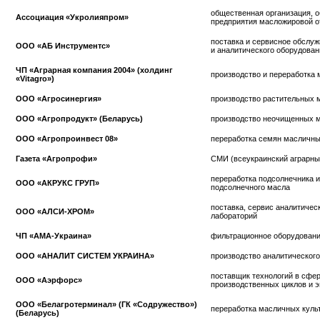
общественная организация,
Ассоциация «Укролияпром»
предприятия масложировой о
поставка и сервисное обслуж
ООО «АБ Инструментс»
и аналитического оборудован
ЧП «Аграрная компания 2004» (холдинг
производство и переработка 
«Vitagro»)
ООО «Агросинергия»
производство растительных 
ООО «Агропродукт» (Беларусь)
производство неочищенных м
ООО «Агропроинвест 08»
переработка семян масличны
Газета «Агропрофи»
СМИ (всеукраинский аграрны
переработка подсолнечника и
ООО «АКРУКС ГРУП»
подсолнечного масла
поставка, сервис аналитичес
ООО «АЛСИ-ХРОМ»
лабораторий
ЧП «АМА-Украина»
фильтрационное оборудован
ООО «АНАЛИТ СИСТЕМ УКРАИНА»
производство аналитическог
поставщик технологий в сфе
ООО «Аэрфорс»
производственных циклов и э
ООО «Белагротерминал» (ГК «Содружество»)
переработка масличных куль
(Беларусь)