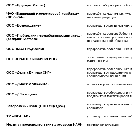
ООО «Брукер» (Россия)
поставка лабораторного обо
ЧАО «Винницкий масложировой комбинат»
переработка масличных культ
(ПГ «ViOil»)
жировой продукции
ООО «Возрождение»
производство растительных 
переработка соевых бобов, п
ООО «Глобинский перерабатывающий завод»
масла, соевого гранулирован
(Холдинг «Астарта»)
гранулированной оболочки
ООО «МЭЗ ГРАДОЛИЯ»
переработка подсолнечника и
технологии гранулирования 
ООО «ГРАНТЕХ ИНЖИНИРИНГ»
маслодобычи
переработка подсолнечника и
ООО «Дельта Вилмар СНГ»
производство подсолнечного
специального назначения
ООО «ДИАТОМ УКРАИНА»
оптовая торговля химически
производство оборудования и
ООО «Д.Энерджи»
предприятий масложировой 
производство растительных м
Запорожский МЖК (ООО «Щедро»)
спецжиров
TM «IDEALAB»
услуги для аналитических ла
Институт продовольственных ресурсов НААН
научная организация