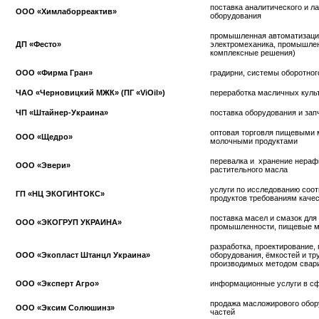
поставка аналитического и л
ООО «Химлаборреактив»
оборудования
промышленная автоматизация
ДП «Фесто»
электромеханика, промышлен
комплексные решения)
ООО «Фирма Гран»
градирни, системы оборотно
ЧАО «Черновицкий МЖК» (ПГ «ViOil»)
переработка масличных куль
ЧП «Штайнер-Украина»
поставка оборудования и зап
оптовая торговля пищевыми 
ООО «Щедро»
молочными продуктами
перевалка и хранение нераф
ООО «Эвери»
растительного масла
услуги по исследованию соо
ГП «НЦ ЭКОГИНТОКС»
продуктов требованиям качес
поставка масел и смазок для
ООО «ЭКОГРУП УКРАИНА»
промышленности, пищевые м
разработка, проектирование,
ООО «Экопласт Штанцл Украина»
оборудования, ёмкостей и тр
производимых методом свар
ООО «Эксперт Агро»
информационные услуги в сф
продажа масложирового обор
ООО «Эксим Солюшинз»
частей