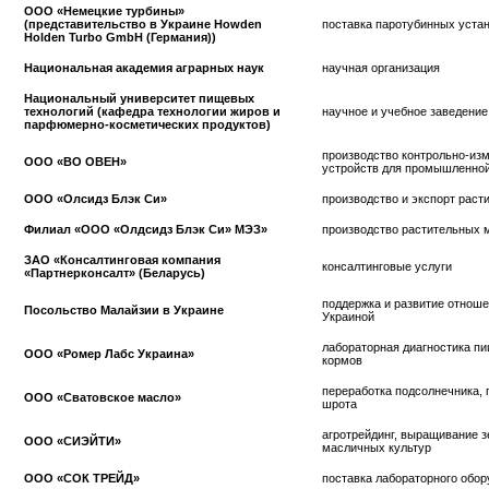
ООО «Немецкие турбины»
(представительство в Украине Howden
поставка паротубинных уста
Holden Turbo GmbH (Германия))
Национальная академия аграрных наук
научная организация
Национальный университет пищевых
технологий (кафедра технологии жиров и
научное и учебное заведение
парфюмерно-косметических продуктов)
производство
контрольно-из
ООО «ВО ОВЕН»
устройств для промышленной
ООО «Олсидз Блэк Си»
производство и экспорт раст
Филиал «ООО «Олдсидз Блэк Си» МЭЗ»
производство растительных 
ЗАО «Консалтинговая компания
консалтинговые услуги
«Партнерконсалт» (Беларусь)
поддержка и развитие отнош
Посольство Малайзии в Украине
Украиной
лабораторная диагностика п
ООО «Ромер Лабс Украина»
кормов
переработка подсолнечника, 
ООО «Сватовское масло»
шрота
агротрейдинг, выращивание з
ООО «СИЭЙТИ»
масличных культур
ООО «СОК ТРЕЙД»
поставка лабораторного обо