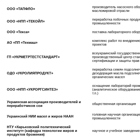
производитель насосного об
ООО «ТАПФЛО»
масложировой отрасли
переработка побочных проду
ООО «НПП «ТЕКОЙЛ»
промышленности
ООО «Текса»
поставка лабораторного обо
комплекс работ по внедрен
АО «ПП «Техмаш»
проектов
всеукраинский государствен
ГП «УКРМЕТРТЕСТСТАНДАРТ»
производственный центр стан
сертификации и защиты прав
переработка семян подсолне
ОДО «УКРОЛИЯПРОДУКТ»
дезодорация масла подсолне
органических масел
оснащение лабораторий про
ООО «НПП «УКРОРГСИНТЕЗ»
(аналитическое оборудование
т.п.)
Украинская ассоциация производителей и
общественная организация
переработчиков сои
головная научная организац
Украинский НИИ масел и жиров НААН
промышленности
НТУ «Харьковский политехнический
институт» (кафедра технологии жиров и
научное и учебное заведение
продуктов брожения)